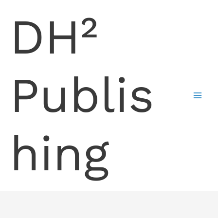
Skip
DH²
to
content
Publis
hing