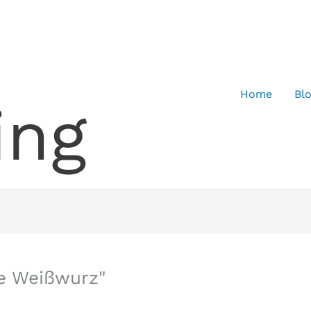
Home
Bl
ing
ge Weißwurz"