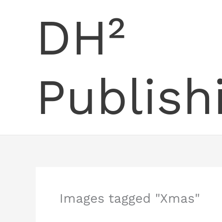
Skip
DH²
to
content
Publish
Images tagged "Xmas"