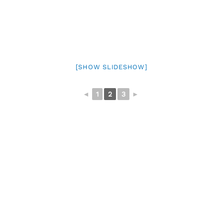
[SHOW SLIDESHOW]
◄
1
2
3
►