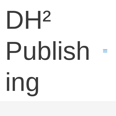
Skip
DH²
to
content
Publish
ing