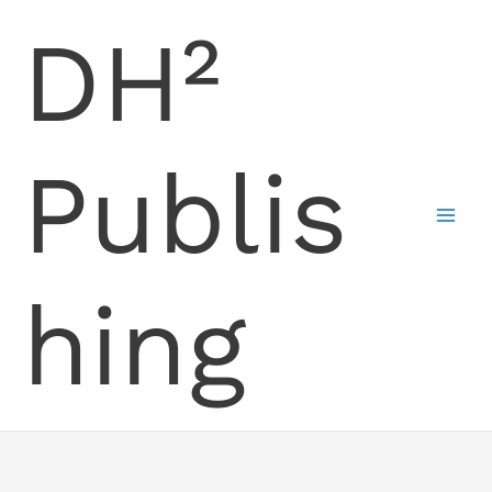
Skip
DH²
to
content
Publis
hing