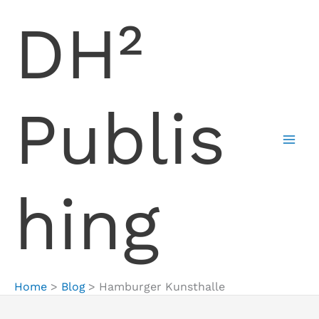
Skip
DH²
to
content
Publis
hing
Home
Blog
Hamburger Kunsthalle