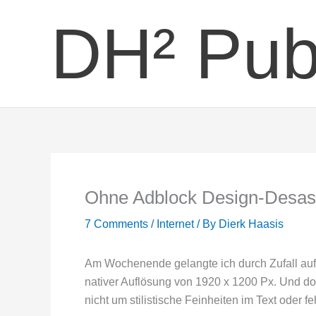
Skip
DH² Pub
to
content
Ohne Adblock Design-Desas
7 Comments
/
Internet
/ By
Dierk Haasis
Am Wochenende gelangte ich durch Zufall auf ei
nativer Auflösung von 1920 x 1200 Px. Und doc
nicht um stilistische Feinheiten im Text ode