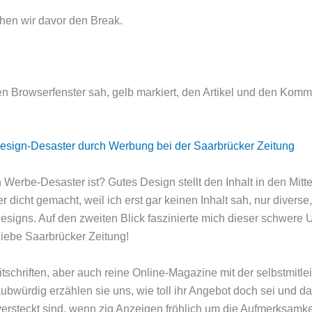
chen wir davor den Break.
ten Browserfenster sah, gelb markiert, den Artikel und den Komm
be-Desaster ist? Gutes Design stellt den Inhalt in den Mittelpun
eder dicht gemacht, weil ich erst gar keinen Inhalt sah, nur di
esigns. Auf den zweiten Blick faszinierte mich dieser schwere 
liebe Saarbrücker Zeitung!
itschriften, aber auch reine Online-Magazine mit der selbstmitlei
bwürdig erzählen sie uns, wie toll ihr Angebot doch sei und da
o versteckt sind, wenn zig Anzeigen fröhlich um die Aufmerksamke