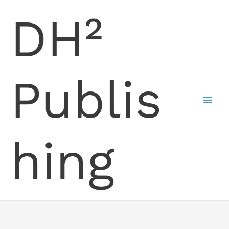
Skip
DH²
to
content
Publis
hing