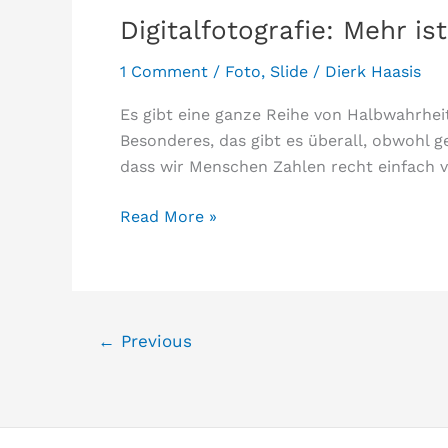
Brennweite?
Digitalfotografie: Mehr is
1 Comment
/
Foto
,
Slide
/
Dierk Haasis
Es gibt eine ganze Reihe von Halbwahrheit
Besonderes, das gibt es überall, obwohl 
dass wir Menschen Zahlen recht einfach ve
Digitalfotografie:
Read More »
Mehr
ist
nicht
besser
←
Previous