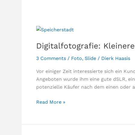
Digitalfotografie: Klein
3 Comments
/
Foto
,
Slide
/
Dierk Haasis
Vor einiger Zeit interessierte sich ein Ku
Angeboten wurde ihm eine gute dSLR, ein w
potenzielle Käufer nach dem einen oder a
Digitalfotografie:
Read More »
Kleinere
Aufnahmefläche
=
grössere