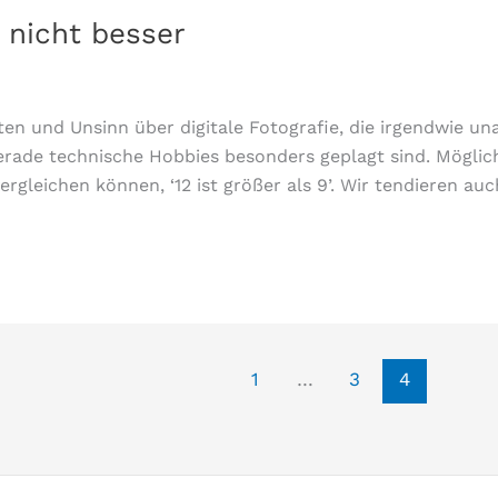
t nicht besser
en und Unsinn über digitale Fotografie, die irgendwie una
gerade technische Hobbies besonders geplagt sind. Mögl
rgleichen können, ‘12 ist größer als 9’. Wir tendieren au
1
…
3
4