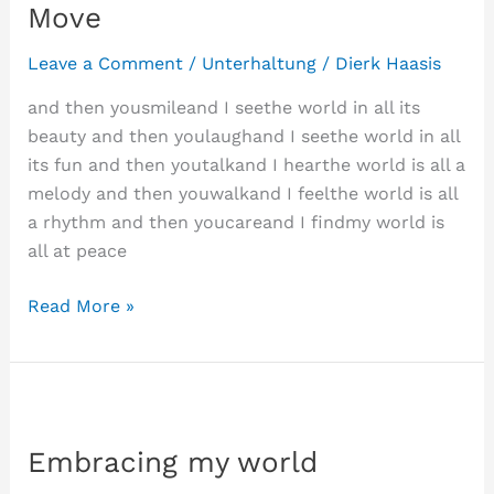
Move
Leave a Comment
/
Unterhaltung
/
Dierk Haasis
and then yousmileand I seethe world in all its
beauty and then youlaughand I seethe world in all
its fun and then youtalkand I hearthe world is all a
melody and then youwalkand I feelthe world is all
a rhythm and then youcareand I findmy world is
all at peace
Move
Read More »
Embracing my world