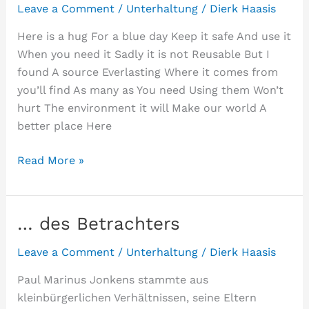
Leave a Comment
/
Unterhaltung
/
Dierk Haasis
Here is a hug For a blue day Keep it safe And use it
When you need it Sadly it is not Reusable But I
found A source Everlasting Where it comes from
you’ll find As many as You need Using them Won’t
hurt The environment it will Make our world A
better place Here
Embracing
Read More »
my
world
… des Betrachters
Leave a Comment
/
Unterhaltung
/
Dierk Haasis
Paul Marinus Jonkens stammte aus
kleinbürgerlichen Verhältnissen, seine Eltern