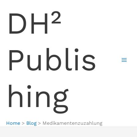
Skip
DH²
to
content
Publis
hing
Home
Blog
Medikamentenzuzahlung