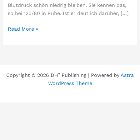
Blutdruck schön niedrig bleiben. Sie kennen das,
so bei 120/80 in Ruhe. Ist er deutlich darüber, […]
Das
Read More »
Gesundheitssystem
sorgt
für
hohen
Blutdruck
Copyright © 2026 DH² Publishing | Powered by
Astra
WordPress Theme