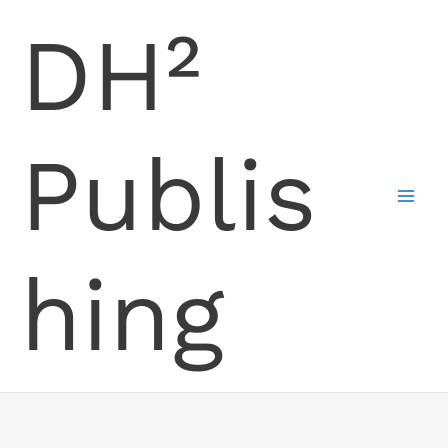
Skip
DH²
to
content
Publis
hing