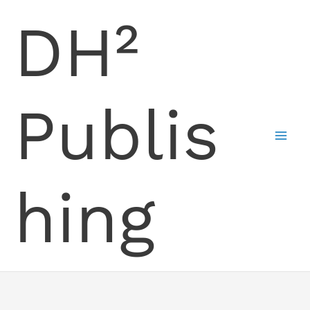
Skip
DH²
to
content
Publis
hing