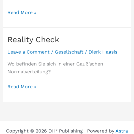
That
Read More »
escalated
fast
Reality Check
Leave a Comment
/
Gesellschaft
/
Dierk Haasis
Wo befinden Sie sich in einer Gauß’schen
Normalverteilung?
Reality
Read More »
Check
Copyright © 2026 DH² Publishing | Powered by
Astra