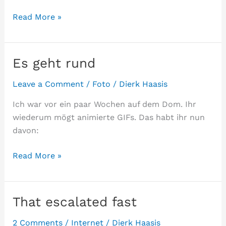
Hoch
Read More »
die
Tassen!
Es geht rund
Leave a Comment
/
Foto
/
Dierk Haasis
Ich war vor ein paar Wochen auf dem Dom. Ihr
wiederum mögt animierte GIFs. Das habt ihr nun
davon:
Es
Read More »
geht
rund
That escalated fast
2 Comments
/
Internet
/
Dierk Haasis