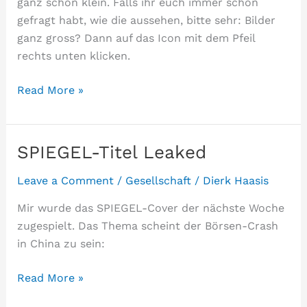
ganz schön klein. Falls ihr euch immer schon
gefragt habt, wie die aussehen, bitte sehr: Bilder
ganz gross? Dann auf das Icon mit dem Pfeil
rechts unten klicken.
Alles
Read More »
so
schön
blau
SPIEGEL-Titel Leaked
Leave a Comment
/
Gesellschaft
/
Dierk Haasis
Mir wurde das SPIEGEL-Cover der nächste Woche
zugespielt. Das Thema scheint der Börsen-Crash
in China zu sein:
SPIEGEL-
Read More »
Titel